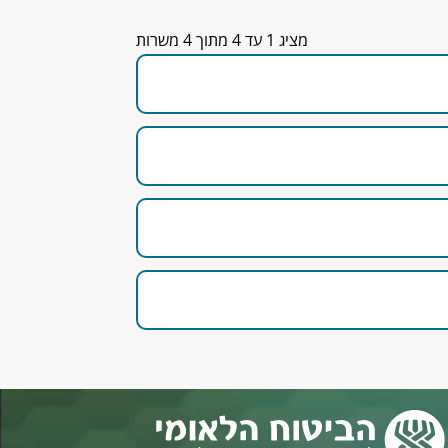
תוצאות
מציג 1 עד 4 מתוך 4 משרות
חיפוש
עבור
"".
מציג
1
עד
4
מתוך
4
משרות
השתמש
במקש
Tab
כדי
לנווט
אל
רשימת
המשרות.